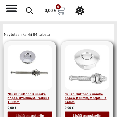
0
0,00
€
Näytetään kaikki 84 tulosta
“Push Button” Kiinnike
“Push Button” Kiinnike
hopea Ø25mm/M6/pituus
hopea Ø30mm/M6/pituus
100mm
54mm
9,00
€
9,00
€
Lisää ostoskoriin
Lisää ostoskoriin