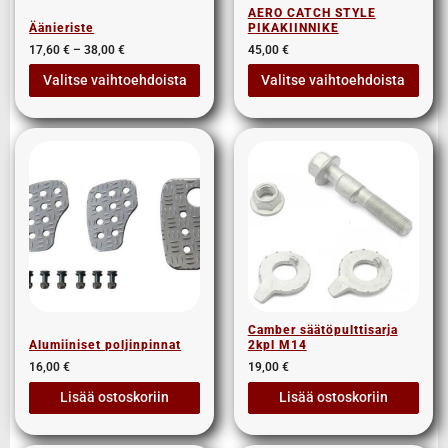
AERO CATCH STYLE
Äänieriste
PIKAKIINNIKE
17,60
€
–
38,00
€
45,00
€
Valitse vaihtoehdoista
Valitse vaihtoehdoista
Camber säätöpulttisarja
Alumiiniset poljinpinnat
2kpl M14
16,00
€
19,00
€
Lisää ostoskoriin
Lisää ostoskoriin