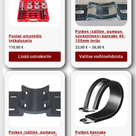
Putken (säiliön, pumpun,
Puslan ulosvedin
suodattimen) kannake 40-
työkalusarja
100mm teräs
110,00
€
23,00
€
–
26,00
€
Lisää ostoskoriin
Valitse vaihtoehdoista
Putken (säiliön, pumpun,
Putken kannake