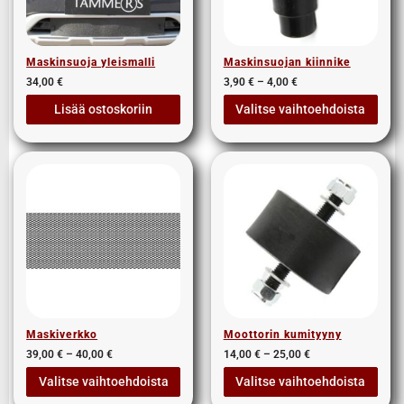
Maskinsuoja yleismalli
Maskinsuojan kiinnike
34,00
€
3,90
€
–
4,00
€
Lisää ostoskoriin
Valitse vaihtoehdoista
Maskiverkko
Moottorin kumityyny
39,00
€
–
40,00
€
14,00
€
–
25,00
€
Valitse vaihtoehdoista
Valitse vaihtoehdoista