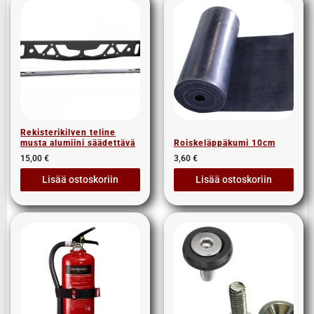
Rekisterikilven teline
musta alumiini säädettävä
Roiskeläppäkumi 10cm
15,00
€
3,60
€
Lisää ostoskoriin
Lisää ostoskoriin