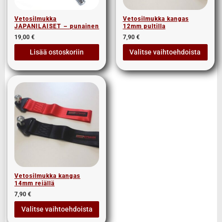
Vetosilmukka
Vetosilmukka kangas
JAPANILAISET – punainen
12mm pultilla
19,00
€
7,90
€
Lisää ostoskoriin
Valitse vaihtoehdoista
Vetosilmukka kangas
14mm reiällä
7,90
€
Valitse vaihtoehdoista