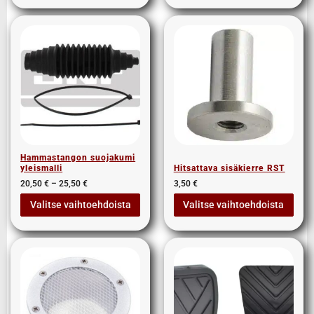
Hammastangon suojakumi
yleismalli
Hitsattava sisäkierre RST
20,50
€
–
25,50
€
3,50
€
Valitse vaihtoehdoista
Valitse vaihtoehdoista