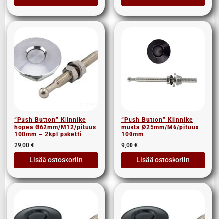
“Push Button” Kiinnike
“Push Button” Kiinnike
hopea Ø62mm/M12/pituus
musta Ø25mm/M6/pituus
100mm – 2kpl paketti
100mm
29,00
€
9,00
€
Lisää ostoskoriin
Lisää ostoskoriin