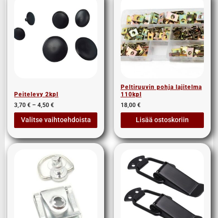
Peltiruuvin pohja lajitelma
Peitelevy 2kpl
110kpl
3,70
€
–
4,50
€
18,00
€
Valitse vaihtoehdoista
Lisää ostoskoriin