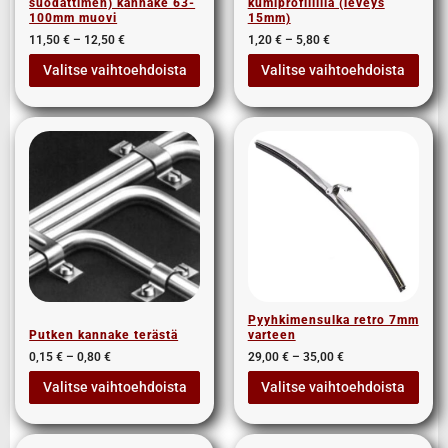
suodattimen) kannake 63-
kumiprofiililla (leveys
100mm muovi
15mm)
11,50
€
–
12,50
€
1,20
€
–
5,80
€
Valitse vaihtoehdoista
Valitse vaihtoehdoista
Pyyhkimensulka retro 7mm
Putken kannake terästä
varteen
0,15
€
–
0,80
€
29,00
€
–
35,00
€
Valitse vaihtoehdoista
Valitse vaihtoehdoista