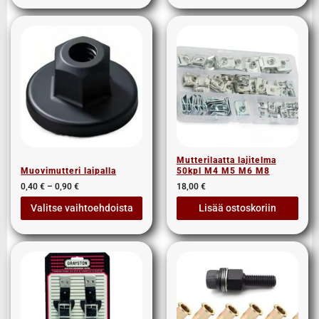
Mutterilaatta lajitelma
Muovimutteri laipalla
50kpl M4 M5 M6 M8
0,40
€
–
0,90
€
18,00
€
Valitse vaihtoehdoista
Lisää ostoskoriin