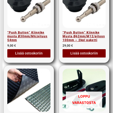
“Push Button” Kiinnike
“Push Button” Kiinnike
musta Ø30mm/M6/pituus
Musta Ø62mm/M12/pituus
54mm
100mm – 2kpl paketti
9,00
€
29,00
€
Lisää ostoskoriin
Lisää ostoskoriin
LOPPU
VARASTOSTA