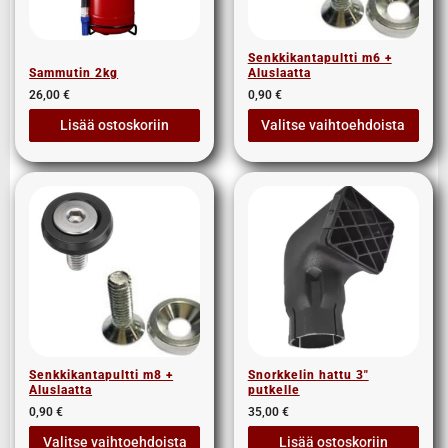
Senkkikantapultti m6 +
Sammutin 2kg
Aluslaatta
26,00
€
0,90
€
Lisää ostoskoriin
Valitse vaihtoehdoista
Senkkikantapultti m8 +
Snorkkelin hattu 3″
Aluslaatta
putkelle
0,90
€
35,00
€
Valitse vaihtoehdoista
Lisää ostoskoriin