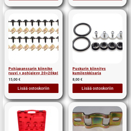
Pohjapanssarin kiinnike
Puskurin kiinnitys
ruuvi + pohjalevy 20+20kpl
kumilenkkisarja
15,00
€
8,00
€
Lisää ostoskoriin
Lisää ostoskoriin