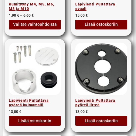
Kumityyny M4, M5, M6,
Läpivienti Pultattava
M8 ja M10
ovaali
1,90
€
–
6,60
€
15,00
€
Valitse vaihtoehdoista
Lisää ostoskoriin
Läpivienti Pultattava
Läpivienti Pultattava
pyöreä kulmamalli
pyöreä litteä
13,00
€
13,00
€
Lisää ostoskoriin
Lisää ostoskoriin