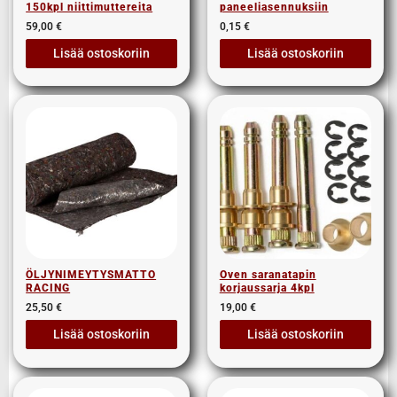
150kpl niittimuttereita
paneeliasennuksiin
59,00
€
0,15
€
Lisää ostoskoriin
Lisää ostoskoriin
ÖLJYNIMEYTYSMATTO
Oven saranatapin
RACING
korjaussarja 4kpl
25,50
€
19,00
€
Lisää ostoskoriin
Lisää ostoskoriin