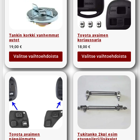
Tankin korkki vanhemmat
Toyota avaimen
autot
korjaussarja
19,00
€
18,00
€
Valitse vaihtoehdoista
Valitse vaihtoehdoista
Toyota avaimen
Tukitanko 2kpl esim
näppäinmatto
etuspoileri/lisävalot