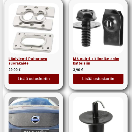
Läpivienti Pultattava
M6 pultti + kiinnike esim
suorakaide
katteisiin
29,00
€
3,90
€
Lisää ostoskoriin
Lisää ostoskoriin