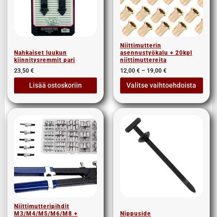
Niittimutterin
Nahkaiset luukun
asennustyökalu + 20kpl
kiinnitysremmit pari
niittimuttereita
23,50
€
12,00
€
–
19,00
€
Lisää ostoskoriin
Valitse vaihtoehdoista
Niittimutteripihdit
M3/M4/M5/M6/M8 +
Nippuside