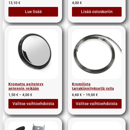
13,10
€
4,00
€
Lue lisää
Lisää ostoskoriin
Kromattu peitelevy
Kromilista
antennin reikään
tarrakiinnityksellä rulla
1,50
€
–
4,00
€
6,60
€
–
19,00
€
Valitse vaihtoehdoista
Valitse vaihtoehdoista