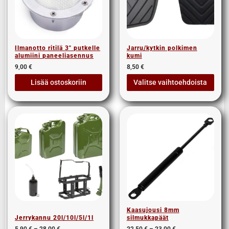
Ilmanotto ritilä 3″ putkelle
Jarru/kytkin polkimen
alumiini paneeliasennus
kumi
9,00
€
8,50
€
Lisää ostoskoriin
Valitse vaihtoehdoista
Kaasujousi 8mm
Jerrykannu 20l/10l/5l/1l
silmukkapäät
5,90
€
–
28,00
€
22,50
€
–
23,00
€