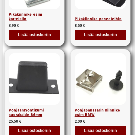
Pikakiinnike esim
katteisiin
Pikakiinnike paneeleihin
3,90
€
8,50
€
Lisää ostoskoriin
Lisää ostoskoriin
Pohjaanlyöntikumi
Pohjapanssarin kiinnike
suorakaide 86mm
esim BMW
25,50
€
2,00
€
Lisää ostoskoriin
Lisää ostoskoriin