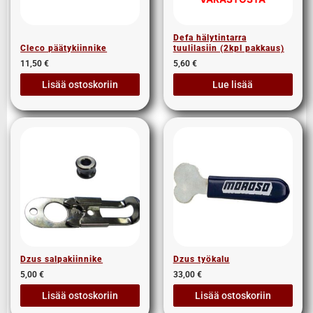
Defa hälytintarra
Cleco päätykiinnike
tuulilasiin (2kpl pakkaus)
11,50
€
5,60
€
Lisää ostoskoriin
Lue lisää
Dzus salpakiinnike
Dzus työkalu
5,00
€
33,00
€
Lisää ostoskoriin
Lisää ostoskoriin