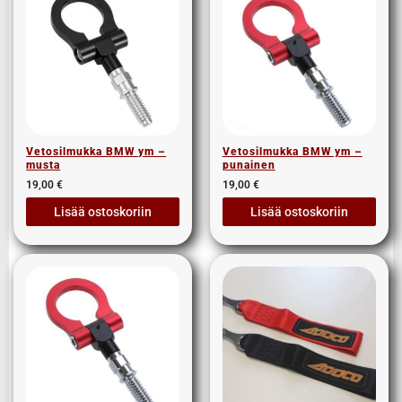
Vetosilmukka BMW ym –
Vetosilmukka BMW ym –
musta
punainen
19,00
€
19,00
€
Lisää ostoskoriin
Lisää ostoskoriin