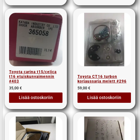
Toyota carina t15/celica
t16 etuiskunvaimennin
Toyota CT16 turbon
#403
korjaussarja melett #296
35,00
€
59,00
€
Lisää ostoskoriin
Lisää ostoskoriin