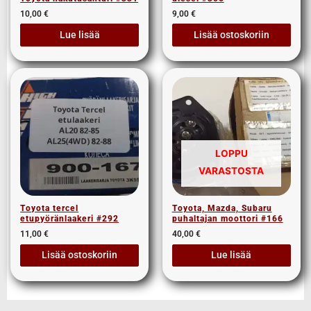
10,00
€
9,00
€
Lue lisää
Lisää ostoskoriin
LOPPU
VARASTOSTA
Toyota tercel
Toyota, Mazda, Subaru
etupyöränlaakeri #292
puhaltajan moottori #166
11,00
€
40,00
€
Lisää ostoskoriin
Lue lisää