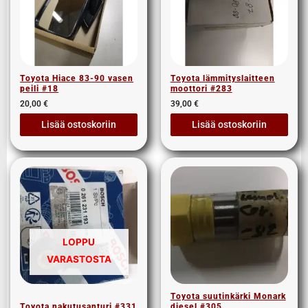
Toyota Hiace 83-90 vasen
Toyota lämmityslaitteen
peili #18
moottori #283
20,00
€
39,00
€
Lisää ostoskoriin
Lisää ostoskoriin
LOPPU
VARASTOSTA
Toyota suutinkärki Monark
Toyota nakutusanturi #331
diesel #305