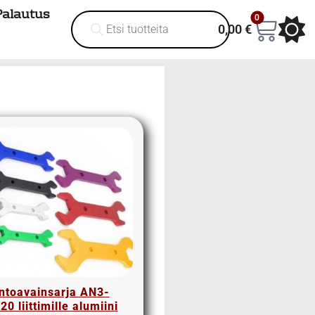
Palautus
0
0,00
€
intoavainsarja AN3-
0 liittimille alumiini