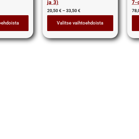
ja 3)
7-
20,50
€
–
33,50
€
78,
oehdoista
Valitse vaihtoehdoista