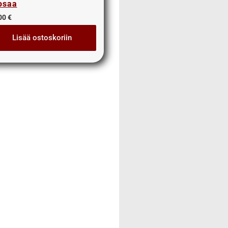
osaa
00
€
Lisää ostoskoriin