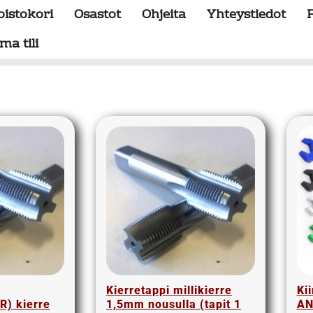
oistokori
Osastot
Ohjeita
Yhteystiedot
ma tili
Kierretappi millikierre
Ki
R) kierre
1,5mm nousulla (tapit 1
AN2