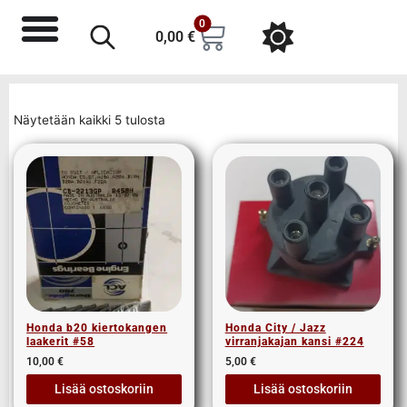
0
0,00
€
Näytetään kaikki 5 tulosta
Honda b20 kiertokangen
Honda City / Jazz
laakerit #58
virranjakajan kansi #224
10,00
€
5,00
€
Lisää ostoskoriin
Lisää ostoskoriin