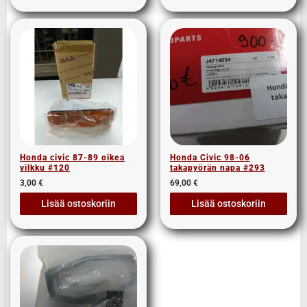
Honda civic 87-89 oikea
Honda Civic 98-06
vilkku #120
takapyörän napa #293
3,00
€
69,00
€
Lisää ostoskoriin
Lisää ostoskoriin