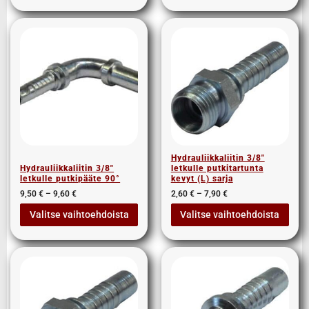
Hydrauliikkaliitin 3/8″
Hydrauliikkaliitin 3/8″
letkulle putkitartunta
letkulle putkipääte 90°
kevyt (L) sarja
9,50
€
–
9,60
€
2,60
€
–
7,90
€
Valitse vaihtoehdoista
Valitse vaihtoehdoista