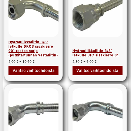
Hydrauliikkaliitin 3/8″
letkulle DKOS sisäkierre
90° raskas sarja
Hydrauliikkaliitin 3/8″
(putkitartunnan vastaliitin)
letkulle JIC sisäkierre 0°
5,00
€
–
10,60
€
2,80
€
–
6,00
€
Valitse vaihtoehdoista
Valitse vaihtoehdoista