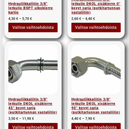
Hydrauliikkaliitin 3/8″
letkulle DKOL sisäkierre 0°
letkulle BSPT ulkokierre
kevyt sarja (putkitartunnan
kartio
vastaliitin)
4,30
€
–
5,70
€
2,60
€
–
4,40
€
Valitse vaihtoehdoista
Valitse vaihtoehdoista
Hydrauliikkaliitin 3/8″
Hydrauliikkaliitin 3/8″
letkulle DKOL sisäkierre
letkulle DKOL sisäkierre
45° kevyt sarja
90° kevyt sarja
(putkitartunnan vastaliitin)
(putkitartunnan vastaliitin)
3,50
€
–
11,90
€
4,40
€
–
7,90
€
Valitse vaihtoehdoista
Valitse vaihtoehdoista