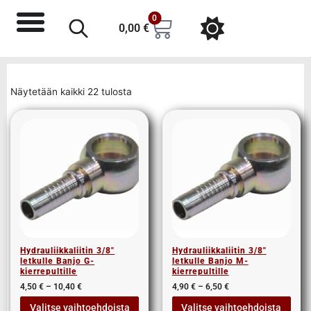
0
0,00
€
Näytetään kaikki 22 tulosta
Hydrauliikkaliitin 3/8″
Hydrauliikkaliitin 3/8″
letkulle Banjo G-
letkulle Banjo M-
kierrepultille
kierrepultille
4,50
€
–
10,40
€
4,90
€
–
6,50
€
Valitse vaihtoehdoista
Valitse vaihtoehdoista