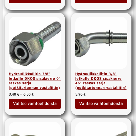
Hydrauliikkaliitin 3/8″
Hydrauliikkaliitin 3/8″
letkulle DKOS sisäkierre 0°
letkulle DKOS sisäkierre
raskas sarja
45° raskas sarja
(putkitartunnan vastaliitin)
(putkitartunnan vastaliitin)
3,40
€
–
6,50
€
5,90
€
Valitse vaihtoehdoista
Valitse vaihtoehdoista