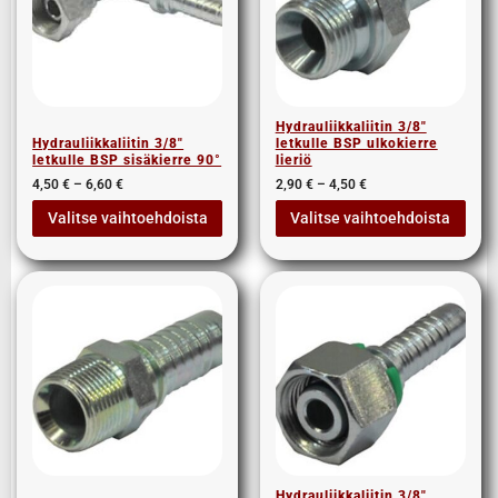
Hydrauliikkaliitin 3/8″
Hydrauliikkaliitin 3/8″
letkulle BSP ulkokierre
letkulle BSP sisäkierre 90°
lieriö
4,50
€
–
6,60
€
2,90
€
–
4,50
€
Valitse vaihtoehdoista
Valitse vaihtoehdoista
Hydrauliikkaliitin 3/8″