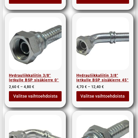
Hydrauliikkaliitin 3/8″
Hydrauliikkaliitin 3/8″
letkulle BSP sisäkierre 0°
letkulle BSP sisäkierre 45°
2,60
€
–
4,80
€
4,70
€
–
12,40
€
Valitse vaihtoehdoista
Valitse vaihtoehdoista