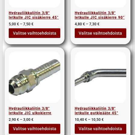
Hydrauliikkaliitin 3/8″
Hydrauliikkaliitin 3/8″
letkulle JIC sisäkierre 45°
letkulle JIC sisäkierre 90°
5,00
€
–
7,50
€
4,80
€
–
7,30
€
Valitse vaihtoehdoista
Valitse vaihtoehdoista
Hydrauliikkaliitin 3/8″
Hydrauliikkaliitin 3/8″
letkulle JIC ulkokierre
letkulle putkipääte 45°
2,90
€
–
3,00
€
10,40
€
–
10,50
€
Valitse vaihtoehdoista
Valitse vaihtoehdoista