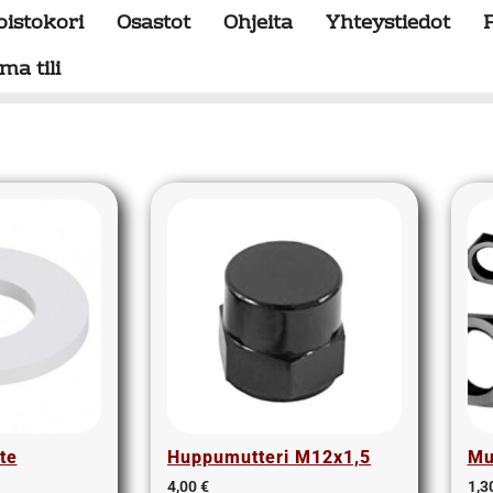
oistokori
Osastot
Ohjeita
Yhteystiedot
ma tili
te
Huppumutteri M12x1,5
Mu
4,00
€
1,3