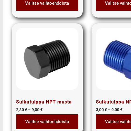
T-Yhde nipat
Valitse vaihtoehdoista
Valitse vaiht
Ilmansuodattimet
Jäähdytys
Jäähdyttimet
Paisuntasäiliöt
Sähköflektit
Termostaatit
Jarrujärjestelmä
Kemikaalit
Kori
Laakerit – Nivelet – Vaijerit – Pultit –
Jouset – Hihnat
Lakit
Sulkutulppa NPT musta
Sulkutulppa N
Lämmitys
2,30
€
–
9,00
€
3,00
€
–
9,00
€
Lisävalot
MB special
Valitse vaihtoehdoista
Valitse vaiht
Mittarit aihealueen mukaan