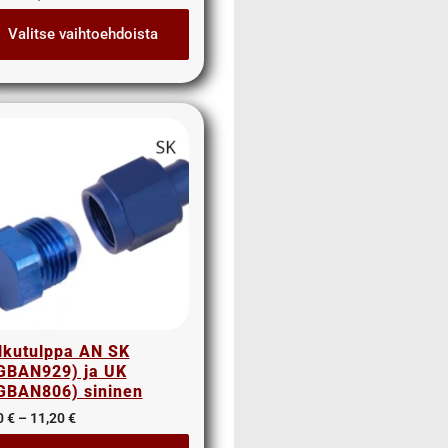
Valitse vaihtoehdoista
lkutulppa AN SK
GBAN929) ja UK
GBAN806) sininen
0
€
–
11,20
€