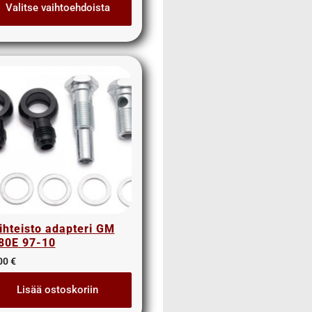
Valitse vaihtoehdoista
ihteisto adapteri GM
80E 97-10
00
€
Lisää ostoskoriin