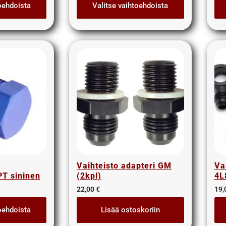
oehdoista
Valitse vaihtoehdoista
Vaihteisto adapteri GM
Va
PT sininen
(2kpl)
4L
22,00
€
19,
oehdoista
Lisää ostoskoriin