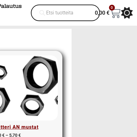
Palautus
0
0,00
€
tteri AN mustat
0
€
–
5,70
€