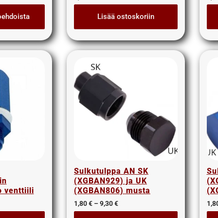
oehdoista
Lisää ostoskoriin
Sulkutulppa AN SK
Su
in
(XGBAN929) ja UK
(X
venttiili
(XGBAN806) musta
(X
1,80
€
–
9,30
€
1,8