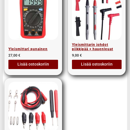
Yleismittarin johdot
Yleismittari punainen
piikkipää + hauenleuat
27,00
€
9,00
€
Lisää ostoskoriin
Lisää ostoskoriin