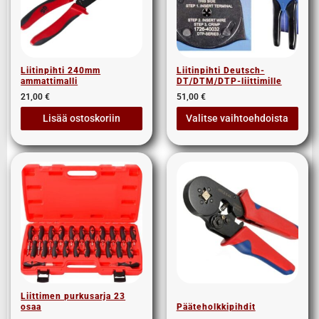
Liitinpihti 240mm
Liitinpihti Deutsch-
ammattimalli
DT/DTM/DTP-liittimille
21,00
€
51,00
€
Lisää ostoskoriin
Valitse vaihtoehdoista
Liittimen purkusarja 23
osaa
Pääteholkkipihdit