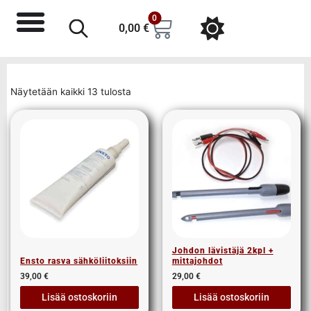
0
0,00
€
Näytetään kaikki 13 tulosta
Johdon lävistäjä 2kpl +
Ensto rasva sähköliitoksiin
mittajohdot
39,00
€
29,00
€
Lisää ostoskoriin
Lisää ostoskoriin