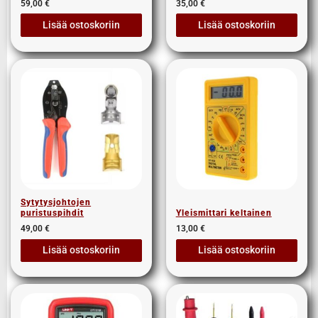
59,00
€
35,00
€
Lisää ostoskoriin
Lisää ostoskoriin
Sytytysjohtojen
puristuspihdit
Yleismittari keltainen
49,00
€
13,00
€
Lisää ostoskoriin
Lisää ostoskoriin