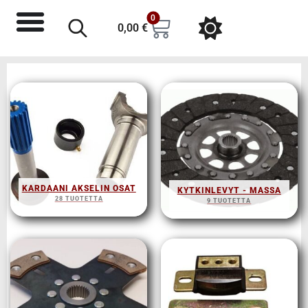
0
0,00
€
KARDAANI AKSELIN OSAT
KYTKINLEVYT - MASSA
28 TUOTETTA
9 TUOTETTA