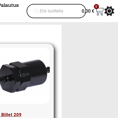
Palautus
0
0,00
€
 Billet 209