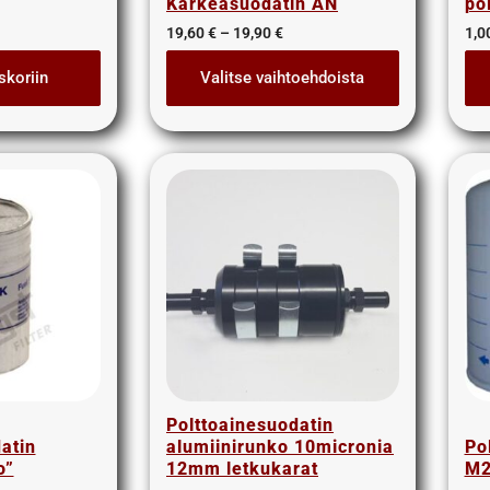
Karkeasuodatin AN
po
19,60
€
–
19,90
€
1,0
skoriin
Valitse vaihtoehdoista
Polttoainesuodatin
atin
alumiinirunko 10micronia
Po
o”
12mm letkukarat
M2