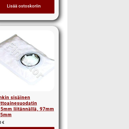
Lisää ostoskoriin
nkin sisäinen
lttoainesuodatin
,5mm liitännällä, 97mm
55mm
0
€