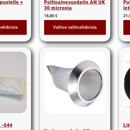
puolelle +
Polttoainesuodatin AN UK
Po
30 micronia
le
16,80
€
21,
oehdoista
Valitse vaihtoehdoista
 -044
Lit