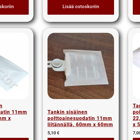
skoriin
Lisää ostoskoriin
n
Ta
datin 11mm
Tankin sisäinen
po
3mm x
polttoainesuodatin 11mm
22
liitännällä, 60mm x 60mm
x 
5,10
€
7,0