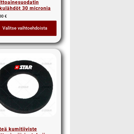
lttoainesuodatin
tkulähdöt 30 micronia
00
€
Valitse vaihtoehdoista
teä kumitiiviste