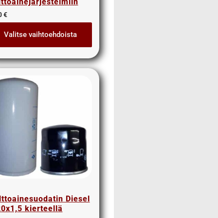
lttoainejärjestelmiin
0
€
Valitse vaihtoehdoista
lttoainesuodatin Diesel
0x1,5 kierteellä