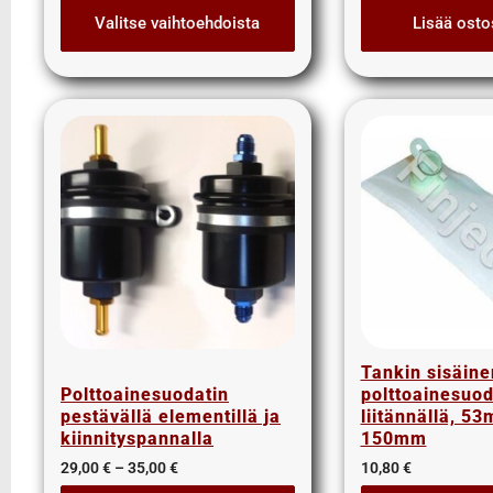
Vaimentimet normi teräs 2,5"
Valitse vaihtoehdoista
Lisää osto
Vaimentimet normi teräs 2"
Vaimentimet normi teräs 3,5"
Vaimentimet normi teräs 3"
Vaimentimet normi teräs 4"
Vaimentimet RST
Vaimentimet RST 1,75"
Vaimentimet RST 2,5"
Vaimentimet RST 2"
Vaimentimet RST 3,5"
Vaimentimet RST 3"
Vaimentimet RST 4"
(Toimitusmyynti)
Tankin sisäine
Polttoainesuodatin
polttoainesuo
Vaimentimet RST 5"
pestävällä elementillä ja
liitännällä, 5
(Toimitusmyynti)
kiinnityspannalla
150mm
Pakosarja
29,00
€
–
35,00
€
10,80
€
Pakosarjan Laipat