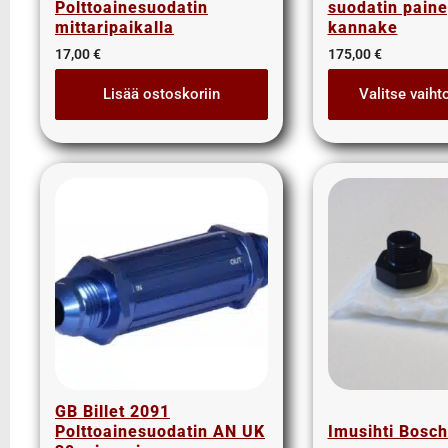
Polttoainesuodatin
suodatin paine
3/4" letkut
mittaripaikalla
kannake
3/4" liittimet
17,00
€
175,00
€
3/8" letkut
Lisää ostoskoriin
Valitse vaiht
3/8" liittimet
5/8" letkut
5/8" liittimet
Nipat
AISI suorat yhdysnipat
JIS nipat
Kulmanipat
Läpivientinipat ja vastamutterit
Lisäosat
Muhvit
Sulkutulpat
Suorat yhdysnipat
GB Billet 2091
Suunnattavat nipat
Polttoainesuodatin AN UK
Imusihti Bosch