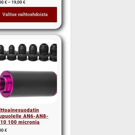
00
€
–
19,00
€
Valitse vaihtoehdoista
lttoainesuodatin
upuolelle AN6-AN8-
10 100 micronia
00
€