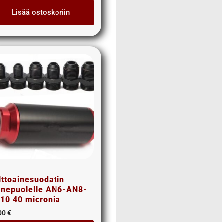
Lisää ostoskoriin
lttoainesuodatin
inepuolelle AN6-AN8-
10 40 micronia
00
€