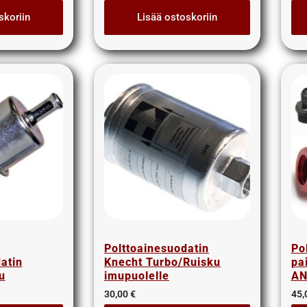
skoriin
Lisää ostoskoriin
Polttoainesuodatin
Po
atin
Knecht Turbo/Ruisku
pa
u
imupuolelle
AN
30,00
€
45,