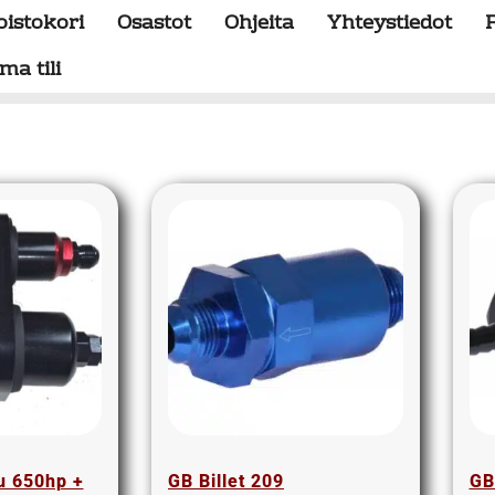
oistokori
Osastot
Ohjeita
Yhteystiedot
ma tili
u 650hp +
GB Billet 209
GB