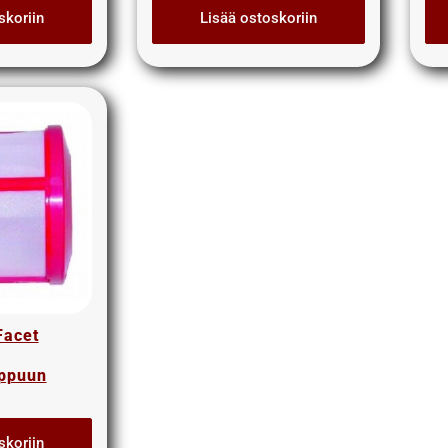
skoriin
Lisää ostoskoriin
Facet
mppuun
skoriin