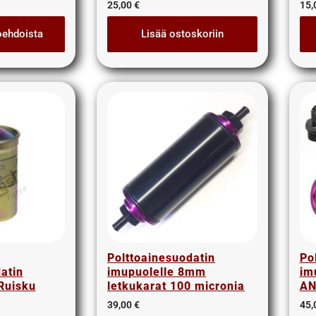
25,00
€
15,
oehdoista
Lisää ostoskoriin
Polttoainesuodatin
Po
atin
imupuolelle 8mm
im
Ruisku
letkukarat 100 micronia
AN
39,00
€
45,