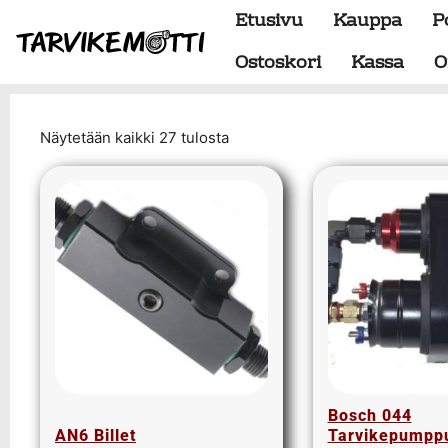
Etusivu
Kauppa
P
Ostoskori
Kassa
O
Näytetään kaikki 27 tulosta
Alumiiniosat
do88 alumiini tehdastilaus
Alustan osat
BMW special
Dumpit
Hukkaportit
Hydrauliikka
1" letkut
1/2" letkut
1/2" liittimet
1/4" letkut
Bosch 044
AN6 Billet
Tarvikepumpp
1/4" liittimet