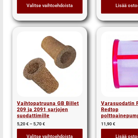
Valitse vaihtoehdoista
Lisää osto
Pakosarjan putket ja kollektorit
Pakosarjan tiivisteet
Pientarvikelajitelmat
Pneumatiikan letkut ja liittimet
Poistokori
Amerikkalaiset
Audi – VW – Seat – Skoda
BMW
Fiat
Ford
Honda
Kemikaalit
Vaihtopatruuna GB Billet
Varasuodatin 
Lada
209 ja 2091 sarjojen
Redtop
Mazda
suodattimille
polttoainepu
Mercedes
5,20
€
–
5,70
€
11,90
€
Mitsubishi
Valitse vaihtoehdoista
Lisää osto