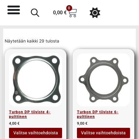
0
0,00
€
Näytetään kaikki 29 tulosta
Turbon DP tiiviste 4-
Turbon DP tiiviste 6-
pulttinen
pulttinen
4,00
€
9,00
€
Valitse vaihtoehdoista
Valitse vaihtoehdoista