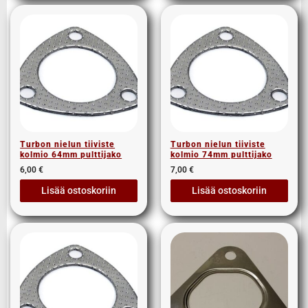
Turbon nielun tiiviste
Turbon nielun tiiviste
kolmio 64mm pulttijako
kolmio 74mm pulttijako
6,00
€
7,00
€
Lisää ostoskoriin
Lisää ostoskoriin