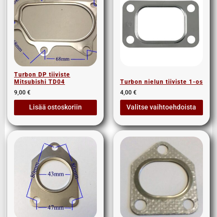
Turbon DP tiiviste
Mitsubishi TD04
Turbon nielun tiiviste 1-os
9,00
€
4,00
€
Lisää ostoskoriin
Valitse vaihtoehdoista