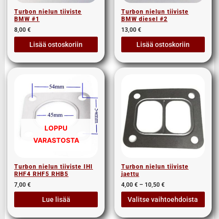
Turbon nielun tiiviste
Turbon nielun tiiviste
BMW #1
BMW diesel #2
8,00
€
13,00
€
Lisää ostoskoriin
Lisää ostoskoriin
LOPPU
VARASTOSTA
Turbon nielun tiiviste IHI
Turbon nielun tiiviste
RHF4 RHF5 RHB5
jaettu
7,00
€
4,00
€
–
10,50
€
Lue lisää
Valitse vaihtoehdoista