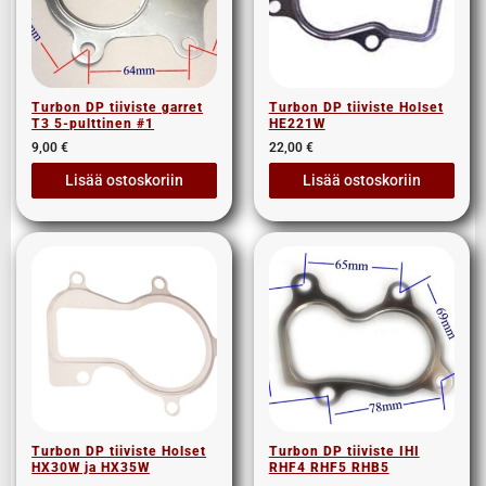
Turbon DP tiiviste garret
Turbon DP tiiviste Holset
T3 5-pulttinen #1
HE221W
9,00
€
22,00
€
Lisää ostoskoriin
Lisää ostoskoriin
Turbon DP tiiviste Holset
Turbon DP tiiviste IHI
HX30W ja HX35W
RHF4 RHF5 RHB5