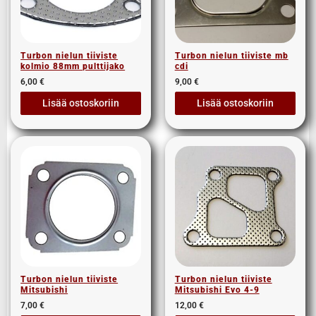
Turbon nielun tiiviste
Turbon nielun tiiviste mb
kolmio 88mm pulttijako
cdi
6,00
€
9,00
€
Lisää ostoskoriin
Lisää ostoskoriin
Turbon nielun tiiviste
Turbon nielun tiiviste
Mitsubishi
Mitsubishi Evo 4-9
7,00
€
12,00
€