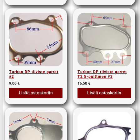
Turbon DP tiiviste garret
Turbon DP tiiviste garret
#2
T2 5-pulttinen #3
9,00
€
16,50
€
Lisää ostoskoriin
Lisää ostoskoriin