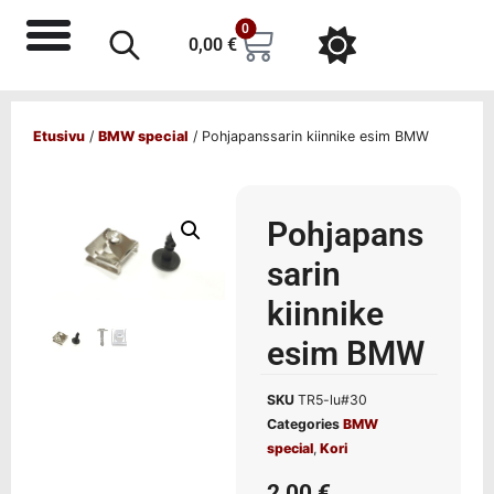
0
0,00
€
Etusivu
/
BMW special
/ Pohjapanssarin kiinnike esim BMW
Pohjapans
sarin
kiinnike
esim BMW
SKU
TR5-lu#30
Categories
BMW
special
,
Kori
2,00
€