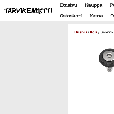
Etusivu
Kauppa
P
Ostoskori
Kassa
O
Etusivu
/
Kori
/ Senkkik
Alumiiniosat
do88 alumiini tehdastilaus
Alustan osat
BMW special
Dumpit
Hukkaportit
Hydrauliikka
1" letkut
1/2" letkut
1/2" liittimet
1/4" letkut
1/4" liittimet