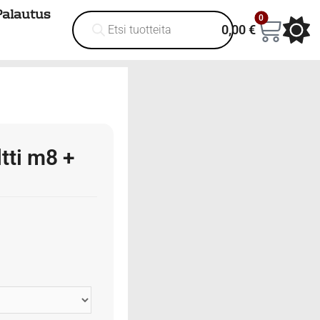
Palautus
0
0,00
€
tti m8 +