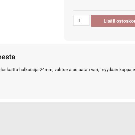
Lisää ostoskor
eesta
luslaatta halkaisija 24mm, valitse aluslaatan väri, myydään kappaleit