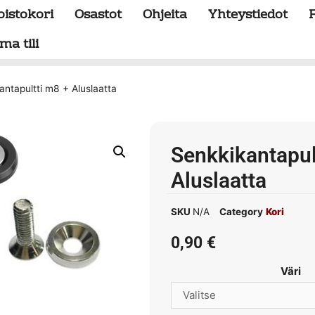
oistokori
Osastot
Ohjeita
Yhteystiedot
ma tili
antapultti m8 + Aluslaatta
Senkkikantapul
Aluslaatta
SKU
N/A
Category
Kori
0,90
€
Väri