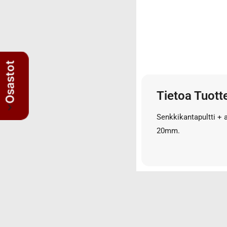
3/4" letkut
3/4" liittimet
3/8" letkut
3/8" liittimet
5/8" letkut
Osastot
5/8" liittimet
Nipat
Tietoa Tuott
AISI suorat yhdysnipat
Senkkikantapultti + a
JIS nipat
20mm.
Kulmanipat
Läpivientinipat ja vastamutterit
Lisäosat
Muhvit
Sulkutulpat
Suorat yhdysnipat
Suunnattavat nipat