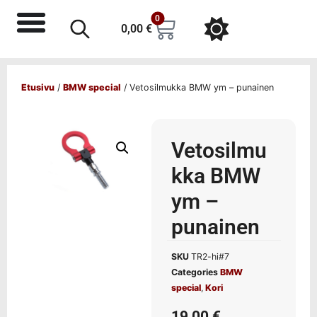
0
0,00
€
Etusivu
/
BMW special
/ Vetosilmukka BMW ym – punainen
Vetosilmu
kka BMW
ym –
punainen
SKU
TR2-hi#7
Categories
BMW
special
,
Kori
19,00
€