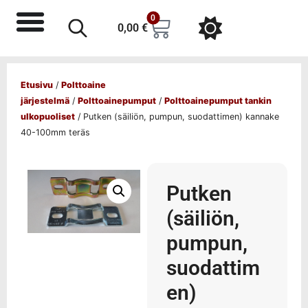
0
0,00
€
Etusivu
/
Polttoaine
järjestelmä
/
Polttoainepumput
/
Polttoainepumput tankin
ulkopuoliset
/ Putken (säiliön, pumpun, suodattimen) kannake
40-100mm teräs
Putken
(säiliön,
pumpun,
suodattim
en)