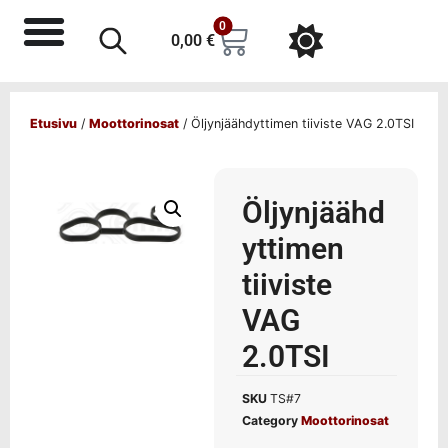
0
0,00
€
Etusivu
/
Moottorinosat
/ Öljynjäähdyttimen tiiviste VAG 2.0TSI
Öljynjäähd
yttimen
tiiviste
VAG
2.0TSI
SKU
TS#7
Category
Moottorinosat