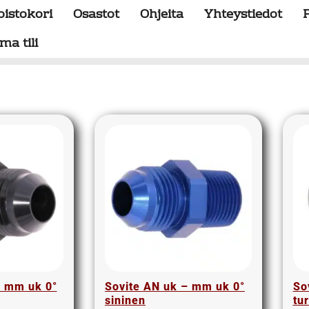
oistokori
Osastot
Ohjeita
Yhteystiedot
ma tili
– mm uk 0°
Sovite AN uk – mm uk 0°
So
sininen
tu