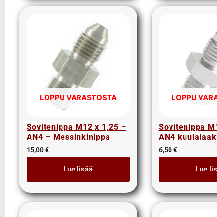
PLX
Vaihtovalot
VDO
Moottorinosat
BMW moottorinosat
Mercedes moottorinosat
Toyota moottorinosat
LOPPU VARASTOSTA
LOPPU VAR
Volvo moottorinosat
Offroad
Sovitenippa M12 x 1,25 –
Sovitenippa M
Ohjauspyörät ja keskiöt
AN4 – Messinkinippa
AN4 kuulalaake
Pakoputkisto
15,00
€
6,50
€
Muut pakoputkisto tarvikkeet
Putkisto osat normi teräs
Lue lisää
Lue li
Putkisto osat RST
Vaimentimet normi teräs
Vaimentimet normi teräs 1,75"