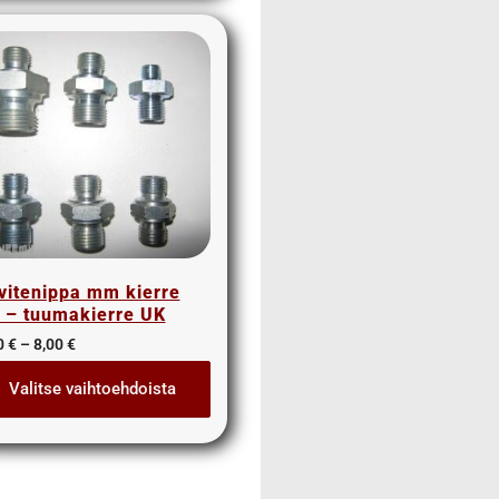
vitenippa mm kierre
 – tuumakierre UK
0
€
–
8,00
€
Valitse vaihtoehdoista