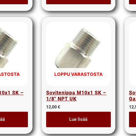
ASTOSTA
LOPPU VARASTOSTA
10x1 SK –
Sovitenippa M10x1 SK –
So
1/8″ NPT UK
Ga
12,00
€
12,
sää
Lue lisää