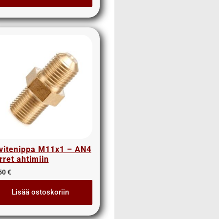
vitenippa M11x1 – AN4
rret ahtimiin
50
€
Lisää ostoskoriin