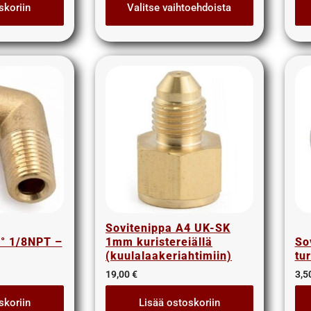
skoriin
Valitse vaihtoehdoista
Sovitenippa A4 UK-SK
0° 1/8NPT –
1mm kuristereiällä
So
(kuulalaakeriahtimiin)
tu
19,00
€
3,5
skoriin
Lisää ostoskoriin