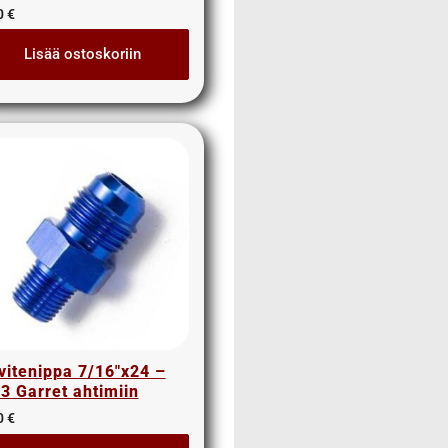
0
€
Lisää ostoskoriin
vitenippa 7/16″x24 –
3 Garret ahtimiin
0
€