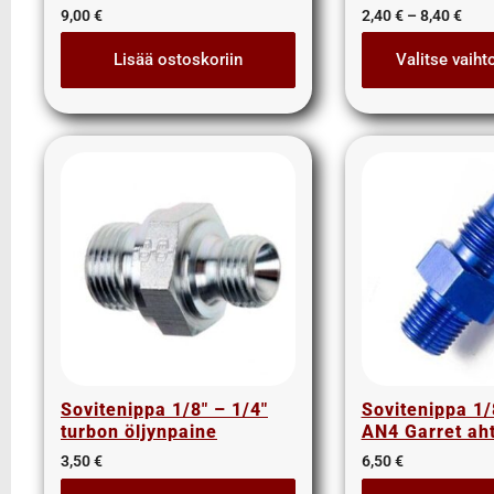
9,00
€
2,40
€
–
8,40
€
3/4" letkut
3/4" liittimet
Lisää ostoskoriin
Valitse vaiht
3/8" letkut
3/8" liittimet
5/8" letkut
5/8" liittimet
Nipat
AISI suorat yhdysnipat
JIS nipat
Kulmanipat
Läpivientinipat ja vastamutterit
Lisäosat
Muhvit
Sulkutulpat
Sovitenippa 1/8″ – 1/4″
Sovitenippa 1/
turbon öljynpaine
AN4 Garret aht
Suorat yhdysnipat
3,50
€
6,50
€
Suunnattavat nipat