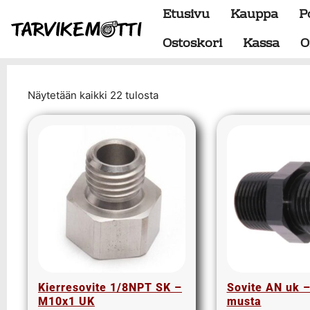
Etusivu
Kauppa
P
Ostoskori
Kassa
O
Näytetään kaikki 22 tulosta
Alumiiniosat
do88 alumiini tehdastilaus
Alustan osat
BMW special
Dumpit
Hukkaportit
Hydrauliikka
1" letkut
1/2" letkut
1/2" liittimet
1/4" letkut
Kierresovite 1/8NPT SK –
Sovite AN uk 
M10x1 UK
musta
1/4" liittimet