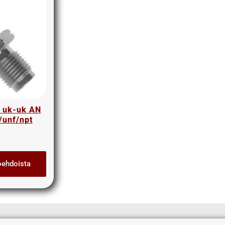
s uk-uk AN
/unf/npt
oehdoista