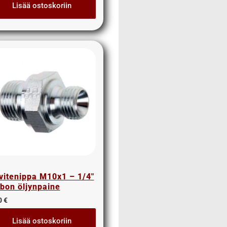
Lisää ostoskoriin
vitenippa M10x1 – 1/4″
rbon öljynpaine
0
€
Lisää ostoskoriin