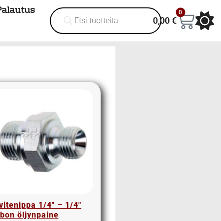
Palautus
0
0,00
€
vitenippa 1/4″ – 1/4″
rbon öljynpaine