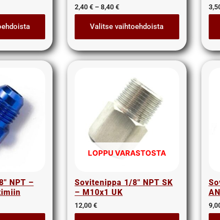
2,40
€
–
8,40
€
3,5
oehdoista
Valitse vaihtoehdoista
LOPPU VARASTOSTA
8″ NPT –
Sovitenippa 1/8″ NPT SK
So
imiin
– M10x1 UK
AN
12,00
€
9,0