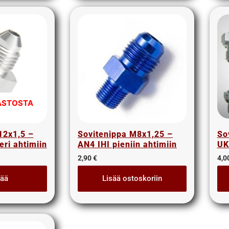
ASTOSTA
12x1,5 –
Sovitenippa M8x1,25 –
So
ri ahtimiin
AN4 IHI pieniin ahtimiin
UK
2,90
€
4,0
sää
Lisää ostoskoriin