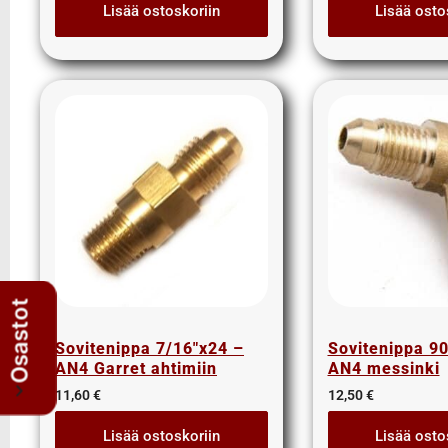
T-Yhde nipat
Lisää ostoskoriin
Lisää osto
Ilmansuodattimet
Jäähdytys
Jäähdyttimet
Paisuntasäiliöt
Sähköflektit
Termostaatit
Jarrujärjestelmä
Kemikaalit
Kori
Laakerit – Nivelet – Vaijerit – Pultit –
Jouset – Hihnat
Osastot
Lakit
Sovitenippa 7/16″x24 –
Sovitenippa 9
Lämmitys
AN4 Garret ahtimiin
AN4 messinki
Lisävalot
11,60
€
12,50
€
MB special
Mittarit aihealueen mukaan
Lisää ostoskoriin
Lisää osto