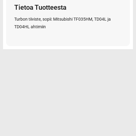
Tietoa Tuotteesta
Turbon tiiviste, sopii: Mitsubishi TF035HM, TD04L ja
TD04HL ahtimiin
© 2026 Tarvikemotti Oy
Yhteystiedot
Rekisteriseloste
Toimitus- ja maksuehdot