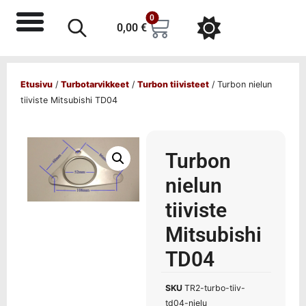
0
0,00
€
Etusivu
/
Turbotarvikkeet
/
Turbon tiivisteet
/ Turbon nielun
tiiviste Mitsubishi TD04
Turbon
nielun
tiiviste
Mitsubishi
TD04
SKU
TR2-turbo-tiiv-
td04-nielu