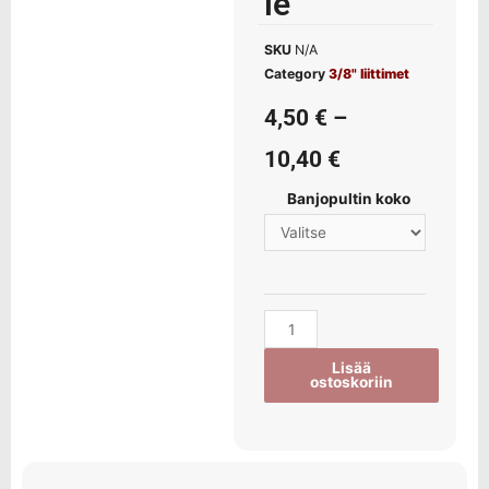
le
SKU
N/A
Category
3/8" liittimet
4,50
€
–
10,40
€
Banjopultin koko
Lisää
ostoskoriin