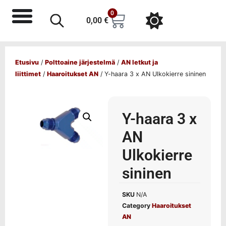
0
0,00
€
Etusivu
/
Polttoaine järjestelmä
/
AN letkut ja
liittimet
/
Haaroitukset AN
/ Y-haara 3 x AN Ulkokierre sininen
Y-haara 3 x
AN
Ulkokierre
sininen
SKU
N/A
Category
Haaroitukset
AN