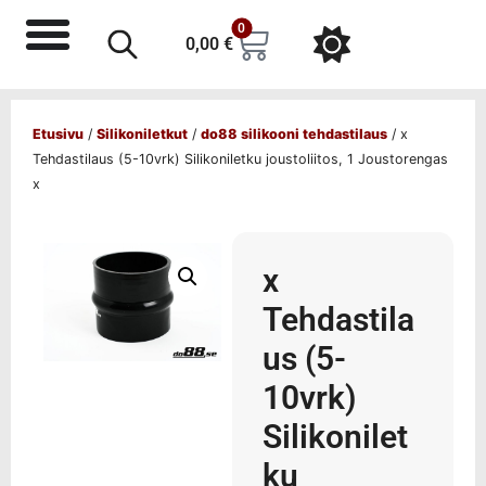
0
0,00
€
Etusivu
/
Silikoniletkut
/
do88 silikooni tehdastilaus
/ x
Tehdastilaus (5-10vrk) Silikoniletku joustoliitos, 1 Joustorengas
x
x
Tehdastila
us (5-
10vrk)
Silikonilet
ku