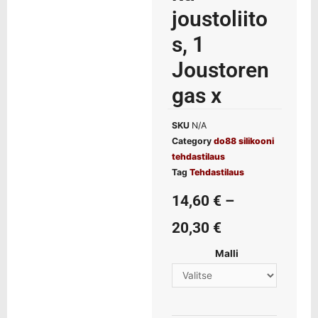
joustoliito
s, 1
Joustoren
gas x
SKU
N/A
Category
do88 silikooni
tehdastilaus
Tag
Tehdastilaus
14,60
€
–
20,30
€
Malli