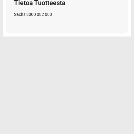
Tietoa Tuotteesta
Sachs 3000 082 003
© 2026 Tarvikemotti Oy
Yhteystiedot
Rekisteriseloste
Toimitus- ja maksuehdot
Tilauksen peruminen ja palautus
Oma tili