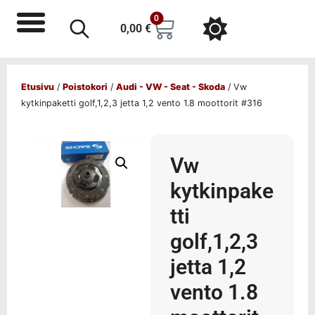
0
0,00
€
Etusivu
/
Poistokori
/
Audi - VW - Seat - Skoda
/ Vw
kytkinpaketti golf,1,2,3 jetta 1,2 vento 1.8 moottorit #316
Vw
kytkinpake
tti
golf,1,2,3
jetta 1,2
vento 1.8