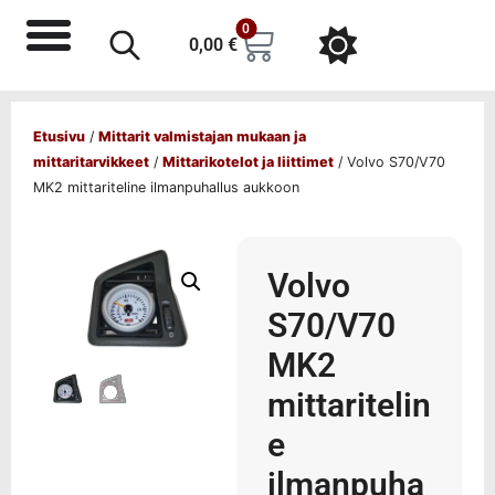
0
0,00
€
Etusivu
/
Mittarit valmistajan mukaan ja
mittaritarvikkeet
/
Mittarikotelot ja liittimet
/ Volvo S70/V70
MK2 mittariteline ilmanpuhallus aukkoon
Volvo
S70/V70
MK2
mittaritelin
e
ilmanpuha