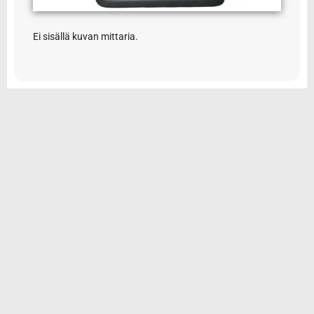
Ei sisällä kuvan mittaria.
© 2026 Tarvikemotti Oy
Yhteystiedot
Rekisteriseloste
Toimitus- ja maksuehdot
Tilauksen peruminen ja palautus
Oma tili