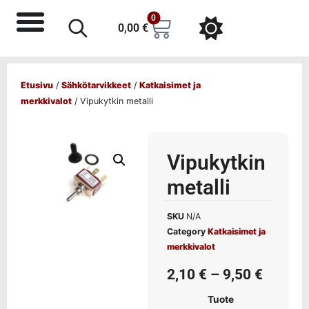
0
0,00
€
Etusivu
/
Sähkötarvikkeet
/
Katkaisimet ja
merkkivalot
/ Vipukytkin metalli
Vipukytkin
metalli
SKU
N/A
Category
Katkaisimet ja
merkkivalot
2,10
€
–
9,50
€
Tuote