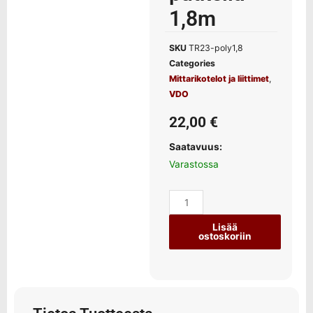
1,8m
SKU
TR23-poly1,8
Categories
Mittarikotelot ja liittimet
,
VDO
22,00
€
Saatavuus:
Varastossa
Lisää
ostoskoriin