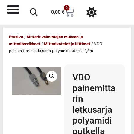
0
0,00
€
Etusivu
/
Mittarit valmistajan mukaan ja
mittaritarvikkeet
/
Mittarikotelot ja liittimet
/ VDO
painemittarin letkusarja polyamidiputkella 1,8m
VDO
painemitta
rin
letkusarja
polyamidi
putkella