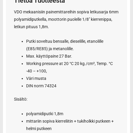
Tietoa Tuotteesta
VDO mekaanisiin painemittareihin sopiva letkusarja 6mm
polyamidiputkella, moottorin puolelle 1/8″ kierrenippa,
letkun pituus 1,8m.
Putki soveltuu bensalle, dieselille, etanolille
(E85/RE85) ja metanolille.
Max. käyttöpaine 27 Bar.
Working pressure at 20 °C 20 kg./cm², Temp. °C
-40 – +100,
Väri musta
DIN norm 74324
Sisältö:
polyamidiputki 1,8m
mittariin sopiva kierreliitin + tukiholkki putkeen +
helmi putkeen