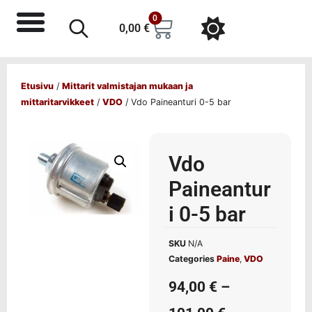
0
0,00
€
Etusivu
/
Mittarit valmistajan mukaan ja
mittaritarvikkeet
/
VDO
/ Vdo Paineanturi 0-5 bar
Vdo
Paineantur
i 0-5 bar
SKU
N/A
Categories
Paine
,
VDO
94,00
€
–