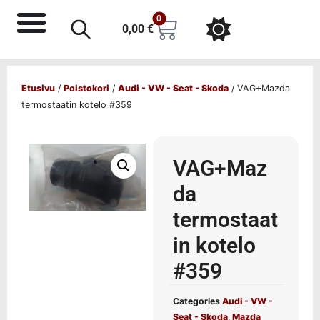
0
0,00
€
Etusivu
/
Poistokori
/
Audi - VW - Seat - Skoda
/ VAG+Mazda
termostaatin kotelo #359
VAG+Maz
da
termostaat
in kotelo
#359
Categories
Audi - VW -
Seat - Skoda
,
Mazda