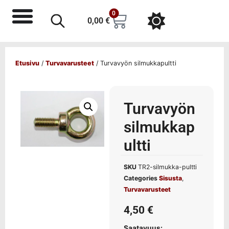
0
0,00
€
Etusivu
/
Turvavarusteet
/ Turvavyön silmukkapultti
Turvavyön
silmukkap
ultti
SKU
TR2-silmukka-pultti
Categories
Sisusta
,
Turvavarusteet
4,50
€
Saatavuus: