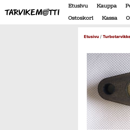
Etusivu
Kauppa
P
Ostoskori
Kassa
O
Etusivu
/
Turbotarvikk
Alumiiniosat
do88 alumiini tehdastilaus
Alustan osat
BMW special
Dumpit
Hukkaportit
Hydrauliikka
1" letkut
1/2" letkut
1/2" liittimet
1/4" letkut
1/4" liittimet