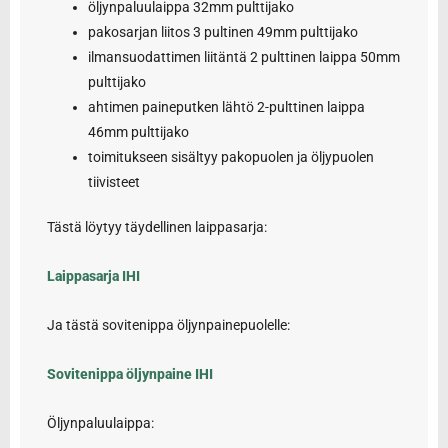
öljynpaluulaippa 32mm pulttijako
pakosarjan liitos 3 pultinen 49mm pulttijako
ilmansuodattimen liitäntä 2 pulttinen laippa 50mm
pulttijako
ahtimen paineputken lähtö 2-pulttinen laippa
46mm pulttijako
toimitukseen sisältyy pakopuolen ja öljypuolen
tiivisteet
Tästä löytyy täydellinen laippasarja:
Laippasarja IHI
Ja tästä sovitenippa öljynpainepuolelle:
Sovitenippa öljynpaine IHI
Öljynpaluulaippa: