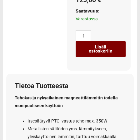
125,00
€
Saatavuus:
Varastossa
Lisää
ostoskoriin
Tietoa Tuotteesta
Tehokas ja nykyaikainen magneettilämmitin todella
monipuoliseen käyttöön
Itsesäätyvä PTC -vastus teho max. 350W
Metallisten säililöden yms. lämmitykseen,
yleiskäyttöinen lämmitin, tarttuu voimakkaalla