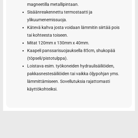
magneetilla metallipintaan.
Sisäänreakennettu termostaatti ja
ylikuumenemissuoja.
Kätevä kahva josta voidaan lämmitin siirtää pois
tai kohteesta toiseen.
Mitat 120mm x 130mm x 40mm.
Kaapeli panssarisuojauksella 85cm, shukopää
(töpseli/pistotulppa).
Loistava esim. työkoneiden hydraulisäiliöiden,
pakkasnestesäiliöiden tai vaikka öljypohjan yms.
lämmittämiseen. Sovellutuksia rajattomasti
käyttökohteiksi.