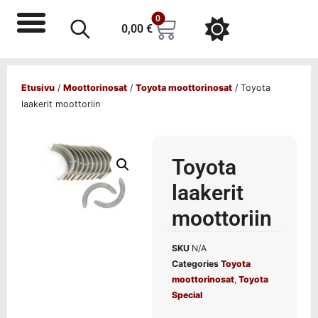
0
0,00
€
Etusivu
/
Moottorinosat
/
Toyota moottorinosat
/ Toyota
laakerit moottoriin
Toyota
laakerit
moottoriin
SKU
N/A
Categories
Toyota
moottorinosat
,
Toyota
Special