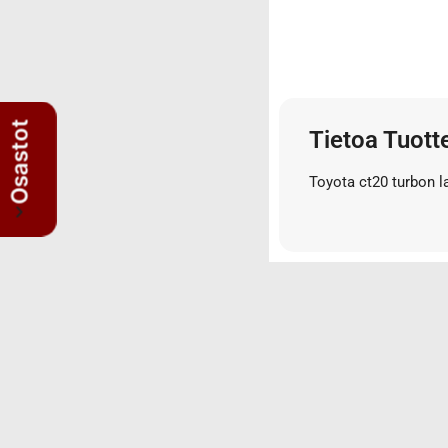
3/4" letkut
3/4" liittimet
3/8" letkut
3/8" liittimet
5/8" letkut
Osastot
Tietoa Tuott
5/8" liittimet
Nipat
Toyota ct20 turbon l
AISI suorat yhdysnipat
JIS nipat
Kulmanipat
Läpivientinipat ja vastamutterit
Lisäosat
Muhvit
Sulkutulpat
Suorat yhdysnipat
Suunnattavat nipat