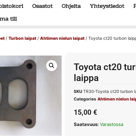
oistokori
Osastot
Ohjeita
Yhteystiedot
ma tili
eet
/
Turbon laipat
/
Ahtimen nielun laipat
/ Toyota ct20 turbon laip
Toyota ct20 tu
laippa
SKU
TR30-Toyota ct20 turbon l
Categories
Ahtimen nielun lai
15,00
€
Saatavuus:
Varastossa