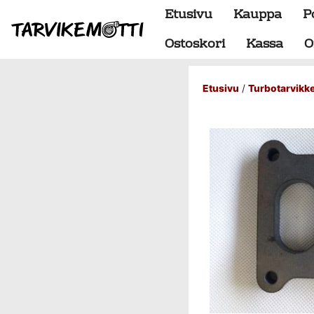
Etusivu
Kauppa
P
Ostoskori
Kassa
O
Etusivu
/
Turbotarvikk
Alumiiniosat
do88 alumiini tehdastilaus
Alustan osat
BMW special
Dumpit
Hukkaportit
Hydrauliikka
1" letkut
1/2" letkut
1/2" liittimet
1/4" letkut
1/4" liittimet