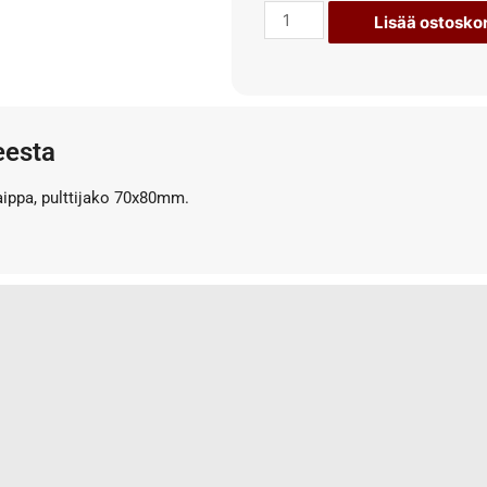
Lisää ostoskor
eesta
aippa, pulttijako 70x80mm.