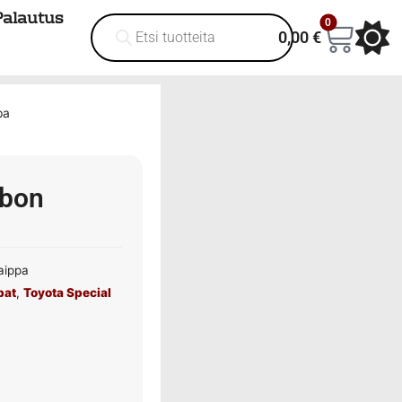
Palautus
0
0,00
€
pa
rbon
aippa
pat
,
Toyota Special