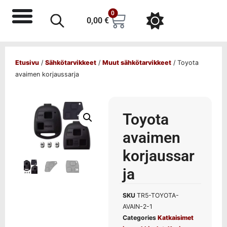
0
0,00
€
Etusivu
/
Sähkötarvikkeet
/
Muut sähkötarvikkeet
/ Toyota
avaimen korjaussarja
Toyota
avaimen
korjaussar
ja
SKU
TR5-TOYOTA-
AVAIN-2-1
Categories
Katkaisimet