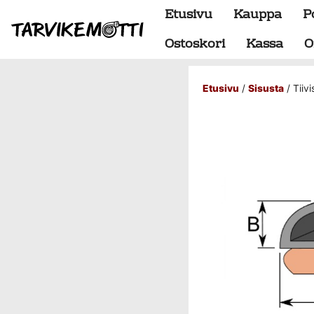
Etusivu
Kauppa
P
Ostoskori
Kassa
O
Etusivu
/
Sisusta
/ Tiiv
Alumiiniosat
do88 alumiini tehdastilaus
Alustan osat
BMW special
Dumpit
Hukkaportit
Hydrauliikka
1" letkut
1/2" letkut
1/2" liittimet
1/4" letkut
1/4" liittimet