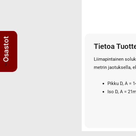
3/4" letkut
3/4" liittimet
3/8" letkut
3/8" liittimet
5/8" letkut
Osastot
Tietoa Tuott
5/8" liittimet
Nipat
Liimapintainen solu
AISI suorat yhdysnipat
metrin jaotuksella, e
JIS nipat
Kulmanipat
Pikku D, A = 
Läpivientinipat ja vastamutterit
Iso D, A = 21
Lisäosat
Muhvit
Sulkutulpat
Suorat yhdysnipat
Suunnattavat nipat