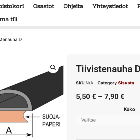
oistokori
Osastot
Ohjeita
Yhteystiedot
ma tili
istenauha D
Tiivistenauha 
SKU
N/A
Category
Sisusta
5,50
€
–
7,90
€
Koko