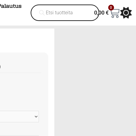
Palautus
0
0,00
€
D