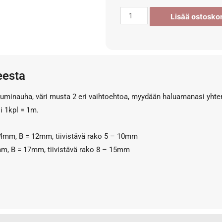
Lisää ostoskor
eesta
kuminauha, väri musta 2 eri vaihtoehtoa, myydään haluamanasi yht
li 1kpl = 1m.
14mm, B = 12mm, tiivistävä rako 5 – 10mm
mm, B = 17mm, tiivistävä rako 8 – 15mm