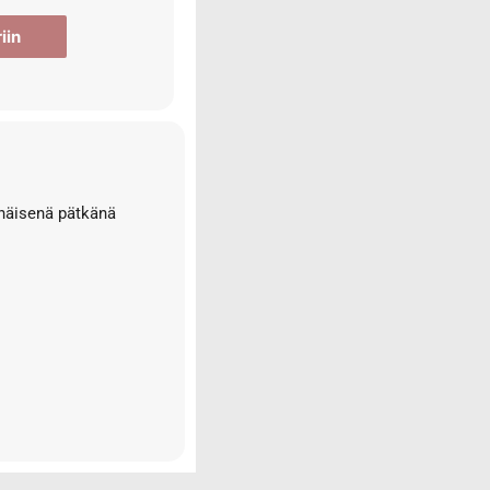
iin
enäisenä pätkänä