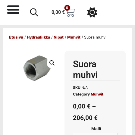
0
0,00
€
Etusivu
/
Hydrauliikka
/
Nipat
/
Muhvit
/ Suora muhvi
Suora
muhvi
SKU
N/A
Category
Muhvit
0,00
€
–
206,00
€
Malli