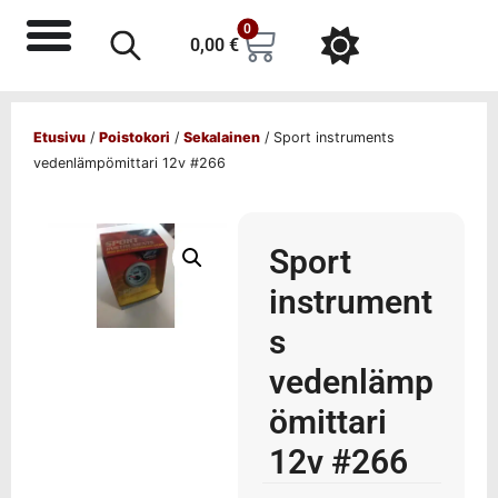
0
0,00
€
Etusivu
/
Poistokori
/
Sekalainen
/ Sport instruments
vedenlämpömittari 12v #266
Sport
instrument
s
vedenlämp
ömittari
12v #266