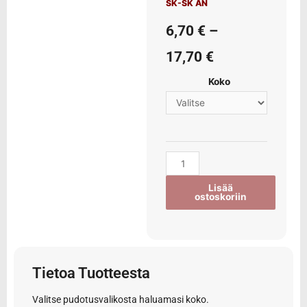
SK-SK AN
6,70
€
–
17,70
€
Koko
Lisää
ostoskoriin
Tietoa Tuotteesta
Valitse pudotusvalikosta haluamasi koko.