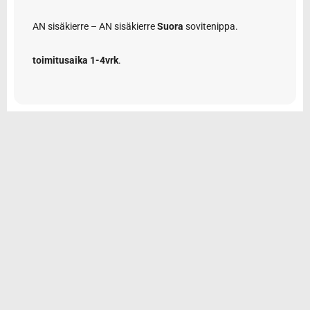
AN sisäkierre – AN sisäkierre
Suora
sovitenippa.
toimitusaika 1-4vrk
.
© 2026 Tarvikemotti Oy
Yhteystiedot
Rekisteriseloste
Toimitus- ja maksuehdot