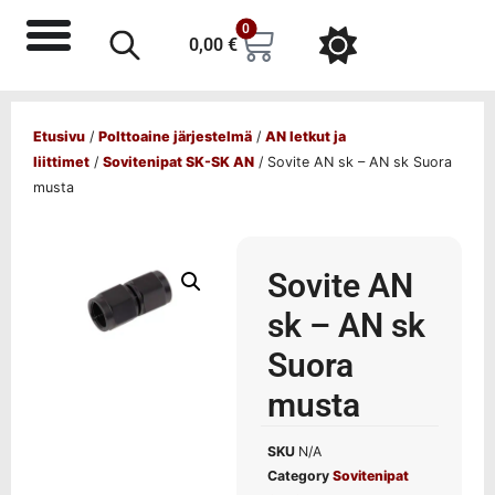
0
0,00
€
Etusivu
/
Polttoaine järjestelmä
/
AN letkut ja
liittimet
/
Sovitenipat SK-SK AN
/ Sovite AN sk – AN sk Suora
musta
Sovite AN
sk – AN sk
Suora
musta
SKU
N/A
Category
Sovitenipat