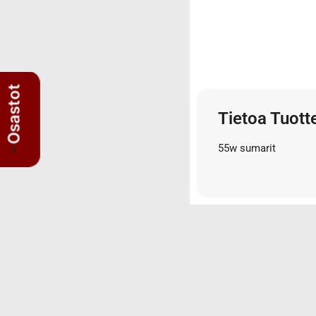
3/4" letkut
3/4" liittimet
3/8" letkut
3/8" liittimet
5/8" letkut
Osastot
5/8" liittimet
Tietoa Tuott
Nipat
AISI suorat yhdysnipat
55w sumarit
JIS nipat
Kulmanipat
Läpivientinipat ja vastamutterit
Lisäosat
Muhvit
Sulkutulpat
Suorat yhdysnipat
Suunnattavat nipat