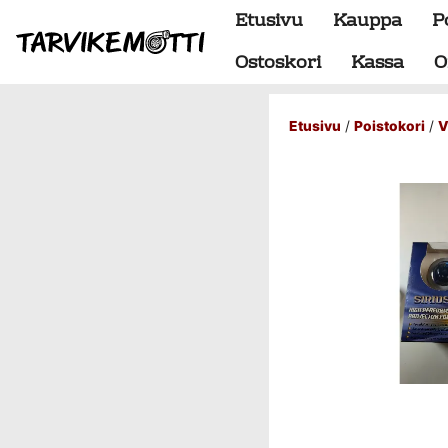
Etusivu
Kauppa
P
Ostoskori
Kassa
O
Etusivu
/
Poistokori
/
V
Alumiiniosat
do88 alumiini tehdastilaus
Alustan osat
BMW special
Dumpit
Hukkaportit
Hydrauliikka
1" letkut
1/2" letkut
1/2" liittimet
1/4" letkut
1/4" liittimet