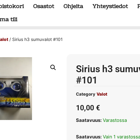
oistokori
Osastot
Ohjeita
Yhteystiedot
ma tili
alot
/ Sirius h3 sumuvalot #101
Sirius h3 sumu
#101
Category
Valot
10,00
€
Saatavuus:
Varastossa
Saatavuus:
Vain 1 varastoss