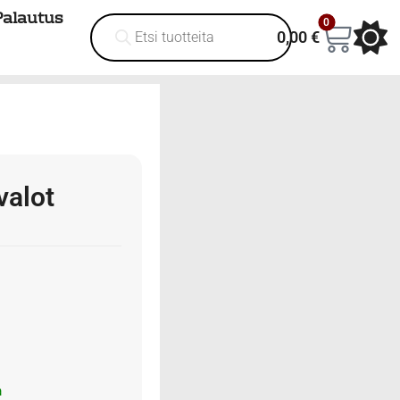
Palautus
0
0,00
€
valot
a