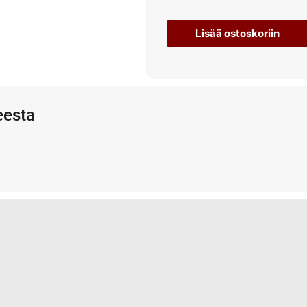
Lisää ostoskoriin
eesta