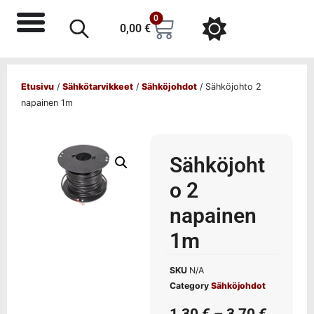
0
0,00
€
Etusivu
/
Sähkötarvikkeet
/
Sähköjohdot
/ Sähköjohto 2
napainen 1m
Sähköjoht
o 2
napainen
1m
SKU
N/A
Category
Sähköjohdot