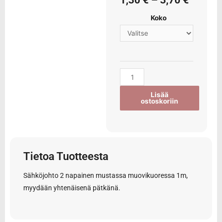
1,30
€
–
3,70
€
Koko
Lisää
ostoskoriin
Tietoa Tuotteesta
Sähköjohto 2 napainen mustassa muovikuoressa 1m,
myydään yhtenäisenä pätkänä.