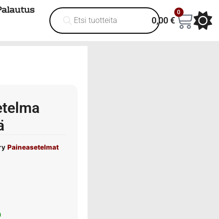
Palautus
0
0,00
€
etelma
ä
ry
Paineasetelmat
a