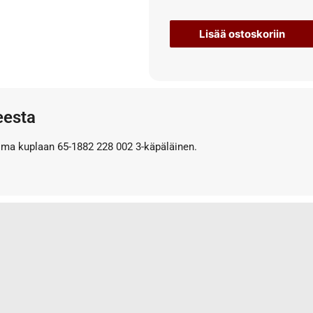
Lisää ostoskoriin
eesta
a kuplaan 65-1882 228 002 3-käpäläinen.