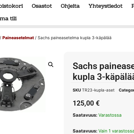
oistokori
Osastot
Ohjeita
Yhteystiedot
ma tili
/
Paineasetelmat
/ Sachs paineasetelma kupla 3-käpälää
Sachs paineas
kupla 3-käpälä
SKU
TR23-kupla-aset
Catego
125,00
€
Saatavuus:
Varastossa
Saatavuus:
Vain 1 varastoss