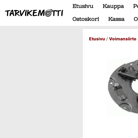
Etusivu
Kauppa
P
Ostoskori
Kassa
O
Etusivu
/
Voimansiirto
Alumiiniosat
do88 alumiini tehdastilaus
Alustan osat
BMW special
Dumpit
Hukkaportit
Hydrauliikka
1" letkut
1/2" letkut
1/2" liittimet
1/4" letkut
1/4" liittimet