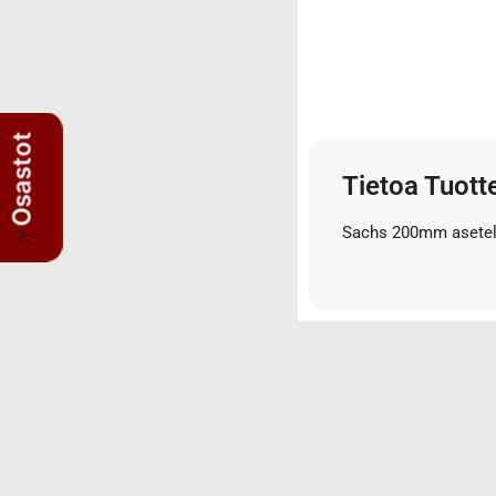
3/4" letkut
3/4" liittimet
3/8" letkut
3/8" liittimet
5/8" letkut
Osastot
5/8" liittimet
Tietoa Tuott
Nipat
AISI suorat yhdysnipat
Sachs 200mm asetelm
JIS nipat
Kulmanipat
Läpivientinipat ja vastamutterit
Lisäosat
Muhvit
Sulkutulpat
Suorat yhdysnipat
Suunnattavat nipat