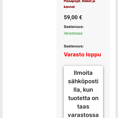
Pissapojat
,
Releet ja
kannat
59,00
€
Saatavuus:
Varastossa
Saatavuus:
Varasto loppu
Ilmoita
sähköposti
lla, kun
tuotetta on
taas
varastossa