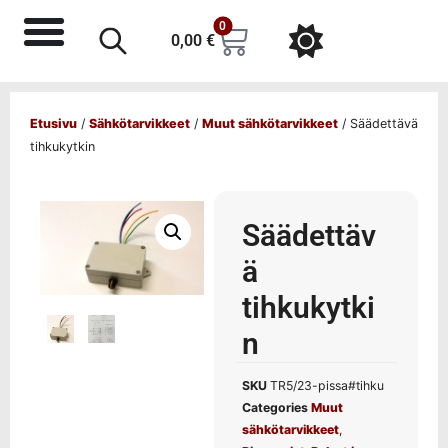
0
0,00
€
Etusivu
/
Sähkötarvikkeet
/
Muut sähkötarvikkeet
/ Säädettävä
tihkukytkin
Säädettäv
ä
tihkukytki
n
SKU
TR5/23-pissa#tihku
Categories
Muut
sähkötarvikkeet
,