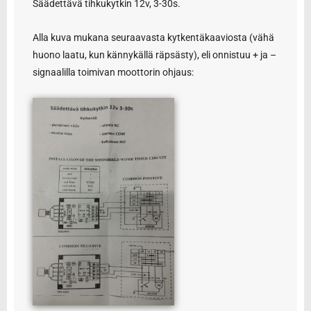
Säädettävä tihkukytkin 12v, 3-30s.
Alla kuva mukana seuraavasta kytkentäkaaviosta (vähä
huono laatu, kun kännykällä räpsästy), eli onnistuu + ja –
signaalilla toimivan moottorin ohjaus: