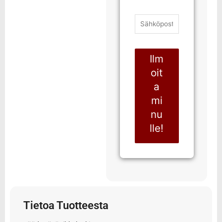
Ilm
oit
a
mi
nu
lle!
Tietoa Tuotteesta