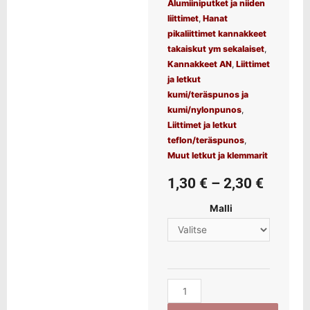
Alumiiniputket ja niiden
liittimet
,
Hanat
pikaliittimet kannakkeet
takaiskut ym sekalaiset
,
Kannakkeet AN
,
Liittimet
ja letkut
kumi/teräspunos ja
kumi/nylonpunos
,
Liittimet ja letkut
teflon/teräspunos
,
Muut letkut ja klemmarit
1,30
€
–
2,30
€
Malli