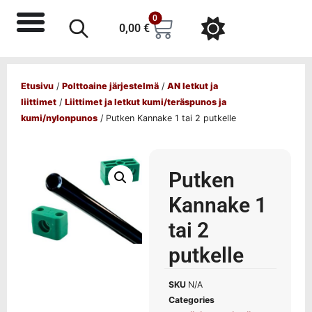
0
0,00
€
Etusivu
/
Polttoaine järjestelmä
/
AN letkut ja
liittimet
/
Liittimet ja letkut kumi/teräspunos ja
kumi/nylonpunos
/ Putken Kannake 1 tai 2 putkelle
Putken
Kannake 1
tai 2
putkelle
SKU
N/A
Categories