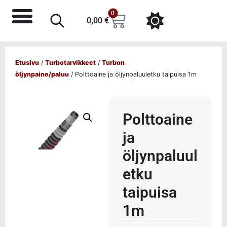
0
0,00
€
Etusivu
/
Turbotarvikkeet
/
Turbon
öljynpaine/paluu
/ Polttoaine ja öljynpaluuletku taipuisa 1m
Polttoaine
ja
öljynpaluul
etku
taipuisa
1m