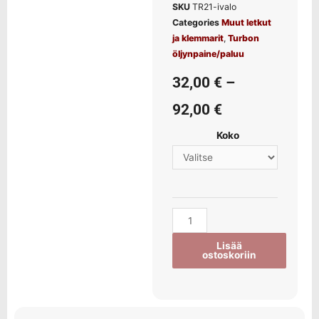
SKU
TR21-ivalo
Categories
Muut letkut
ja klemmarit
,
Turbon
öljynpaine/paluu
32,00
€
–
92,00
€
Koko
Lisää
ostoskoriin