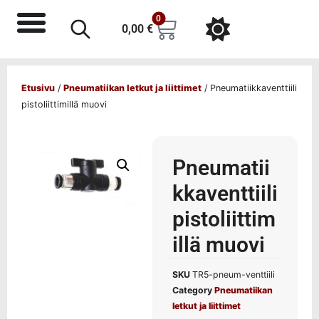
0
0,00
€
Etusivu
/
Pneumatiikan letkut ja liittimet
/ Pneumatiikkaventtiili
pistoliittimillä muovi
Pneumatii
kkaventtiili
pistoliittim
illä muovi
SKU
TR5-pneum-venttiili
Category
Pneumatiikan
letkut ja liittimet