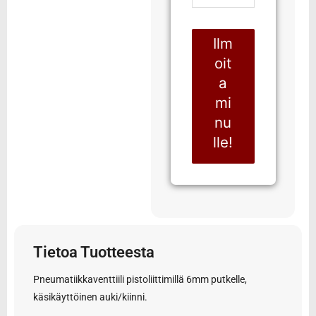
Ilm
oit
a
mi
nu
lle!
Tietoa Tuotteesta
Pneumatiikkaventtiili pistoliittimillä 6mm putkelle,
käsikäyttöinen auki/kiinni.