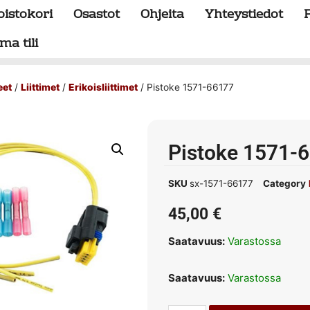
oistokori
Osastot
Ohjeita
Yhteystiedot
ma tili
eet
/
Liittimet
/
Erikoisliittimet
/ Pistoke 1571-66177
Pistoke 1571-
SKU
sx-1571-66177
Category
45,00
€
Saatavuus:
Varastossa
Saatavuus:
Varastossa