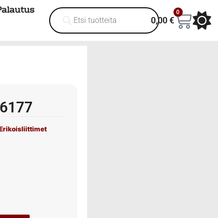
Palautus
0
0,00
€
66177
Erikoisliittimet