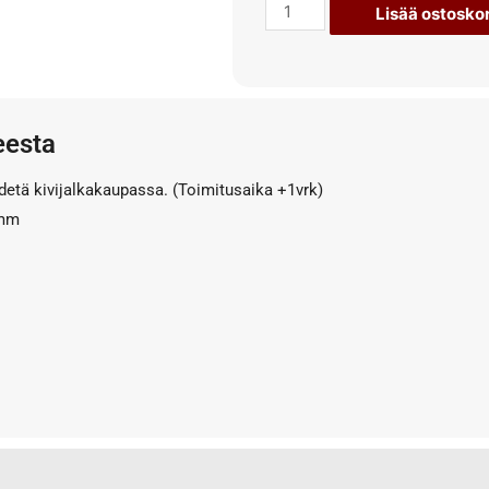
Lisää ostoskor
eesta
detä kivijalkakaupassa. (Toimitusaika +1vrk)
 mm