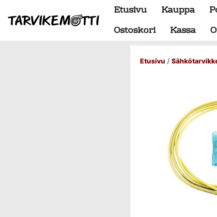
Etusivu
Kauppa
P
Ostoskori
Kassa
O
Etusivu
/
Sähkötarvikk
Alumiiniosat
do88 alumiini tehdastilaus
Alustan osat
BMW special
Dumpit
Hukkaportit
Hydrauliikka
1" letkut
1/2" letkut
1/2" liittimet
1/4" letkut
1/4" liittimet