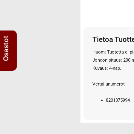
3/4" letkut
3/4" liittimet
3/8" letkut
3/8" liittimet
Tietoa Tuott
5/8" letkut
Osastot
5/8" liittimet
Huom: Tuotetta ei pi
Nipat
Johdon pituus: 200
AISI suorat yhdysnipat
Kuvaus: 4-nap.
JIS nipat
Kulmanipat
Vertailunumerot
Läpivientinipat ja vastamutterit
Lisäosat
8201375994
Muhvit
Sulkutulpat
Suorat yhdysnipat
Suunnattavat nipat