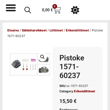
0
0,00
€
Etusivu
/
Sähkötarvikkeet
/
Liittimet
/
Erikoisliittimet
/ Pistoke
1571-60237
Pistoke
1571-
60237
SKU
sx-1571-60237
Category
Erikoisliittimet
15,50
€
Saatavuus: