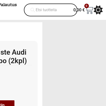
Palautus
0
0,00
€
)
iste Audi
bo (2kpl)
iin