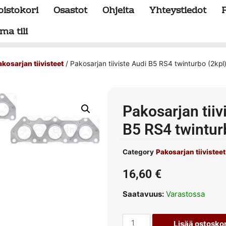
oistokori
Osastot
Ohjeita
Yhteystiedot
ma tili
akosarjan tiivisteet
/ Pakosarjan tiiviste Audi B5 RS4 twinturbo (2kpl
Pakosarjan tiiv
B5 RS4 twintur
Category
Pakosarjan tiivisteet
16,60
€
Saatavuus:
Varastossa
Lisää ostoskor