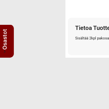
3/4" letkut
3/4" liittimet
3/8" letkut
3/8" liittimet
Tietoa Tuott
5/8" letkut
Osastot
5/8" liittimet
Sisältää 2kpl pakosar
Nipat
AISI suorat yhdysnipat
JIS nipat
Kulmanipat
Läpivientinipat ja vastamutterit
Lisäosat
Muhvit
Sulkutulpat
Suorat yhdysnipat
Suunnattavat nipat