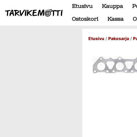
Etusivu
Kauppa
P
Ostoskori
Kassa
O
Etusivu
/
Pakosarja
/
P
Alumiiniosat
do88 alumiini tehdastilaus
Alustan osat
BMW special
Dumpit
Hukkaportit
Hydrauliikka
1" letkut
1/2" letkut
1/2" liittimet
1/4" letkut
1/4" liittimet