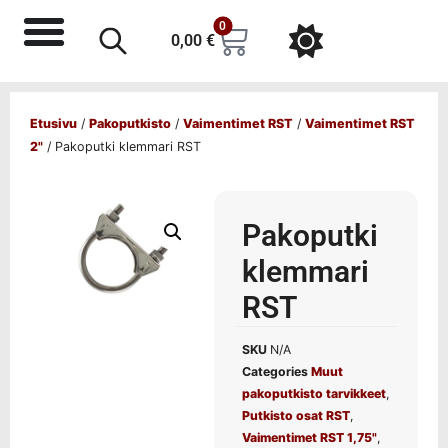
0
0,00
€
Etusivu
/
Pakoputkisto
/
Vaimentimet RST
/
Vaimentimet RST
2"
/ Pakoputki klemmari RST
Pakoputki
klemmari
RST
SKU
N/A
Categories
Muut
pakoputkisto tarvikkeet
,
Putkisto osat RST
,
Vaimentimet RST 1,75"
,