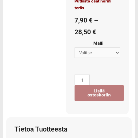
Putkisto osat normi
teräs
7,90
€
–
28,50
€
Malli
Lisää
ostoskoriin
Tietoa Tuotteesta