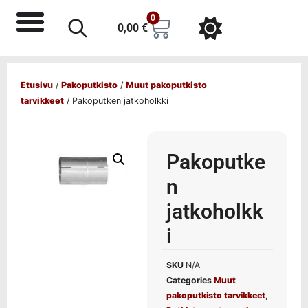
0
0,00
€
Etusivu
/
Pakoputkisto
/
Muut pakoputkisto
tarvikkeet
/ Pakoputken jatkoholkki
Pakoputke
n
jatkoholkk
i
SKU
N/A
Categories
Muut
pakoputkisto tarvikkeet
,