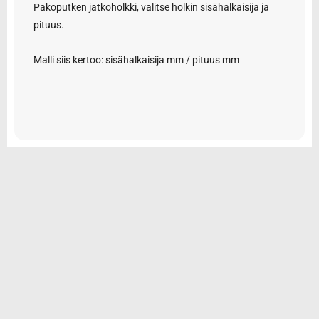
Pakoputken jatkoholkki, valitse holkin sisähalkaisija ja
pituus.
Malli siis kertoo: sisähalkaisija mm / pituus mm
© 2026 Tarvikemotti Oy
Yhteystiedot