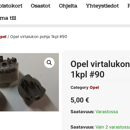
oistokori
Osastot
Ohjeita
Yhteystiedot
ma tili
pel
/ Opel virtalukon pohja 1kpl #90
Opel virtaluko
1kpl #90
Category
Opel
5,00
€
Saatavuus:
Varastossa
Saatavuus:
Vain 2 varastoss