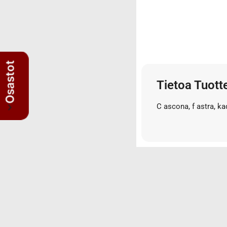
3/4" letkut
3/4" liittimet
3/8" letkut
3/8" liittimet
5/8" letkut
Osastot
5/8" liittimet
Tietoa Tuott
Nipat
AISI suorat yhdysnipat
C ascona, f astra, ka
JIS nipat
Kulmanipat
Läpivientinipat ja vastamutterit
Lisäosat
Muhvit
Sulkutulpat
Suorat yhdysnipat
Suunnattavat nipat