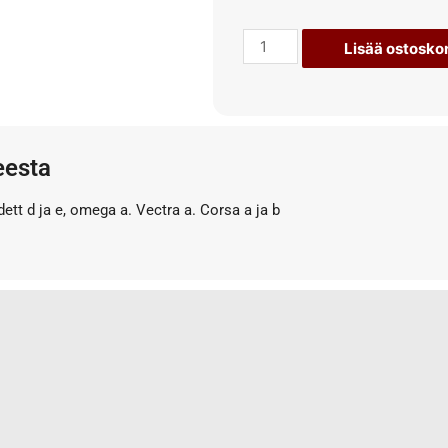
Lisää ostoskor
eesta
dett d ja e, omega a. Vectra a. Corsa a ja b