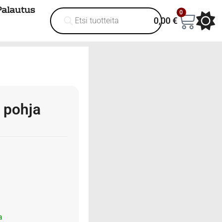
Palautus
0
0,00
€
n pohja
a