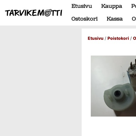
Etusivu
Kauppa
P
Ostoskori
Kassa
O
Etusivu
/
Poistokori
/
O
Alumiiniosat
do88 alumiini tehdastilaus
Alustan osat
BMW special
Dumpit
Hukkaportit
Hydrauliikka
1" letkut
1/2" letkut
1/2" liittimet
1/4" letkut
1/4" liittimet